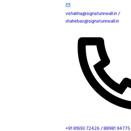
vishakha@signaturewall.in /
shahebaz@signaturewall.in
+91 81693 72426 / 88981 94775