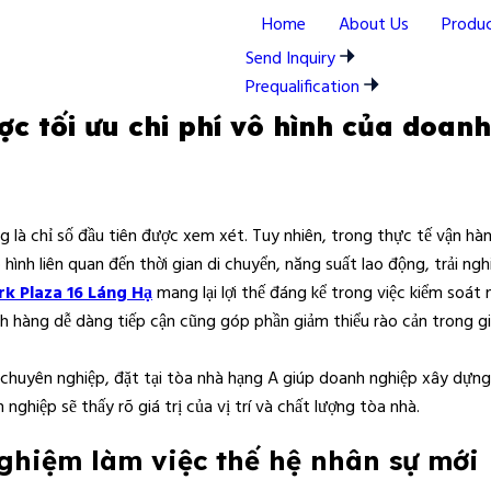
Home
About Us
Produ
Send Inquiry
Prequalification
c tối ưu chi phí vô hình của doan
February 27, 2026
Uncategorized
0
 là chỉ số đầu tiên được xem xét. Tuy nhiên, trong thực tế vận hàn
ô hình liên quan đến thời gian di chuyển, năng suất lao động, trải ng
k Plaza 16 Láng Hạ
mang lại lợi thế đáng kể trong việc kiểm soát 
ách hàng dễ dàng tiếp cận cũng góp phần giảm thiểu rào cản trong g
ở chuyên nghiệp, đặt tại tòa nhà hạng A giúp doanh nghiệp xây dựng
nghiệp sẽ thấy rõ giá trị của vị trí và chất lượng tòa nhà.
nghiệm làm việc thế hệ nhân sự mới