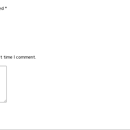
ked
*
xt time I comment.