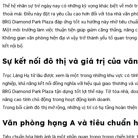
Thế hệ nhân sự trẻ ngày nay có những kỳ vọng khác biệt về môi t
thoải mái. Điều này đặt ra yêu cầu cao hơn đối với tòa nhà văn p
BRG Diamond Park Plaza đáp ứng tốt xu hướng này nhờ tiêu chuẩn hạ
Một môi trường làm việc thuận tiện giúp giảm căng thẳng, nâng ca
Không gian văn phòng hiện đại vì vậy trở thành yếu tố quan trọng
kết nội bộ.
Sự kết nối đô thị và giá trị của v
Trục Láng Hạ từ lâu được xem là một trong những khu vực có tính k
nghiệp, khả năng kết nối đồng nghĩa với hiệu quả giao thương và v
BRG Diamond Park Plaza tận dụng tốt lợi thế này. Từ tòa nhà, doa
nâng cao tính chủ động trong hoạt động kinh doanh.
Trong bối cảnh đô thị mở rộng, những vị trí có hạ tầng hoàn thiện 
Văn phòng hạng A và tiêu chuẩn 
Tiêu chuẩn hóa hình ảnh là một phần quan trọng trong chiến lược 