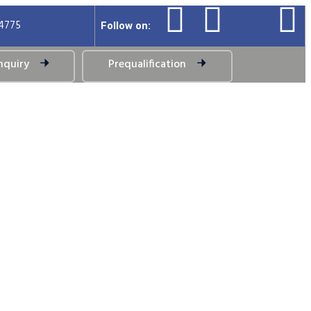
94775
Follow on:
nquiry
Prequalification