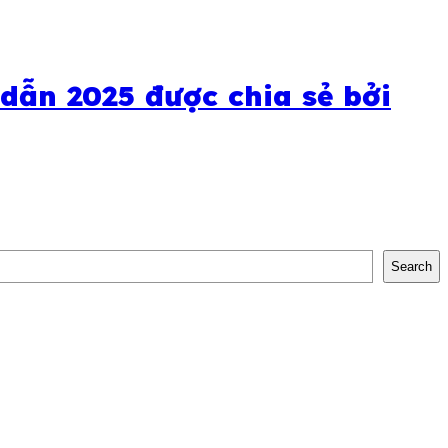
ẫn 2025 được chia sẻ bởi
Search