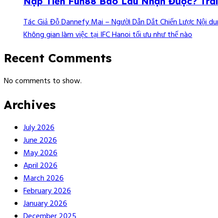
Nạp Tiền Fun88 Bao Lâu Nhận Được? Trả
Tác Giả Đỗ Dannefy Mai – Người Dẫn Dắt Chiến Lược Nội d
Không gian làm việc tại IFC Hanoi tối ưu như thế nào
Recent Comments
No comments to show.
Archives
July 2026
June 2026
May 2026
April 2026
March 2026
February 2026
January 2026
December 2025