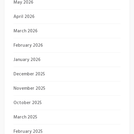
May 2026
April 2026
March 2026
February 2026
January 2026
December 2025
November 2025
October 2025
March 2025
February 2025