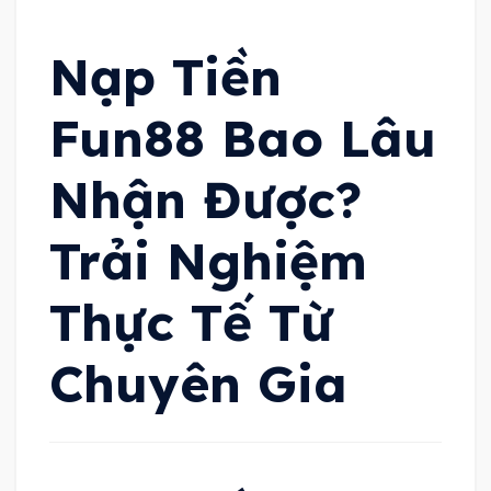
Nạp Tiền
Fun88 Bao Lâu
Nhận Được?
Trải Nghiệm
Thực Tế Từ
Chuyên Gia