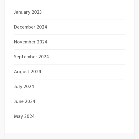
January 2025
December 2024
November 2024
September 2024
August 2024
July 2024
June 2024
May 2024