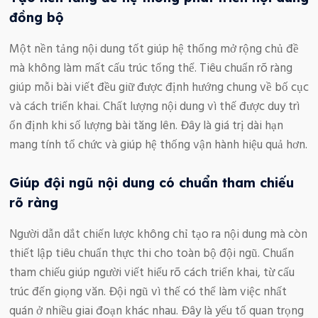
đồng bộ
Một nền tảng nội dung tốt giúp hệ thống mở rộng chủ đề
mà không làm mất cấu trúc tổng thể. Tiêu chuẩn rõ ràng
giúp mỗi bài viết đều giữ được định hướng chung về bố cục
và cách triển khai. Chất lượng nội dung vì thế được duy trì
ổn định khi số lượng bài tăng lên. Đây là giá trị dài hạn
mang tính tổ chức và giúp hệ thống vận hành hiệu quả hơn.
Giúp đội ngũ nội dung có chuẩn tham chiếu
rõ ràng
Người dẫn dắt chiến lược không chỉ tạo ra nội dung mà còn
thiết lập tiêu chuẩn thực thi cho toàn bộ đội ngũ. Chuẩn
tham chiếu giúp người viết hiểu rõ cách triển khai, từ cấu
trúc đến giọng văn. Đội ngũ vì thế có thể làm việc nhất
quán ở nhiều giai đoạn khác nhau. Đây là yếu tố quan trọng