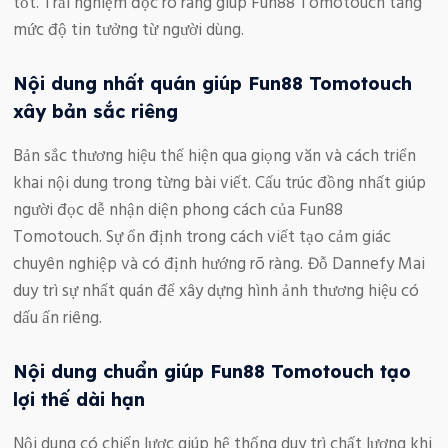
tốt. Trải nghiệm đọc rõ ràng giúp Fun88 Tomotouch tăng
mức độ tin tưởng từ người dùng.
Nội dung nhất quán giúp Fun88 Tomotouch
xây bản sắc riêng
Bản sắc thương hiệu thể hiện qua giọng văn và cách triển
khai nội dung trong từng bài viết. Cấu trúc đồng nhất giúp
người đọc dễ nhận diện phong cách của Fun88
Tomotouch. Sự ổn định trong cách viết tạo cảm giác
chuyên nghiệp và có định hướng rõ ràng. Đỗ Dannefy Mai
duy trì sự nhất quán để xây dựng hình ảnh thương hiệu có
dấu ấn riêng.
Nội dung chuẩn giúp Fun88 Tomotouch tạo
lợi thế dài hạn
Nội dung có chiến lược giúp hệ thống duy trì chất lượng khi