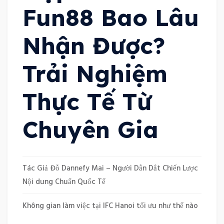
Fun88 Bao Lâu
Nhận Được?
Trải Nghiệm
Thực Tế Từ
Chuyên Gia
Tác Giả Đỗ Dannefy Mai – Người Dẫn Dắt Chiến Lược
Nội dung Chuẩn Quốc Tế
Không gian làm việc tại IFC Hanoi tối ưu như thế nào