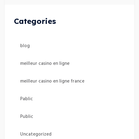
Categories
blog
meilleur casino en ligne
meilleur casino en ligne france
Pablic
Public
Uncategorized