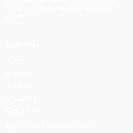
industry, specializing in cutting-edge services for
roofing, cladding,Glazzing,and premium interior
products.
Quick Links
Home
About Us
Products
Contact Us
Contact Us
Signaturewall Building System Pvt Ltd