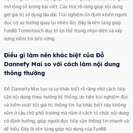
mở rộng số lượng bài viết. Cấu trúc rõ ràng giúp nội dung
giữ giá trị sử dụng lâu dài. Trải nghiệm ổn định khiến người
đọc có xu hướng quay lại nhiều lần. Đây là nền tảng giúp
Fun88 Tomotouch duy trì lợi thế trong nhận diện và xây
dựng niềm tin bền vững.
Điều gì làm nên khác biệt của Đỗ
Dannefy Mai so với cách làm nội dung
thông thường
Đỗ Dannefy Mai tạo ra sự khác biệt rõ ràng nhờ cách tiếp
cận nội dung theo hướng hệ thống, ưu tiên trải nghiệm đọc
và kiểm soát tốt giá trị thông tin. Sự khác biệt này không
nằm ở câu chữ phô trương mà nằm ở cách tổ chức nội dung
có định hướng, giúp người đọc tiếp cận thông tin nhanh và
dễ hiểu. Đây là nền tảng giúp nội dung của Fun88