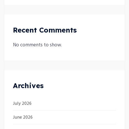
Recent Comments
No comments to show.
Archives
July 2026
June 2026