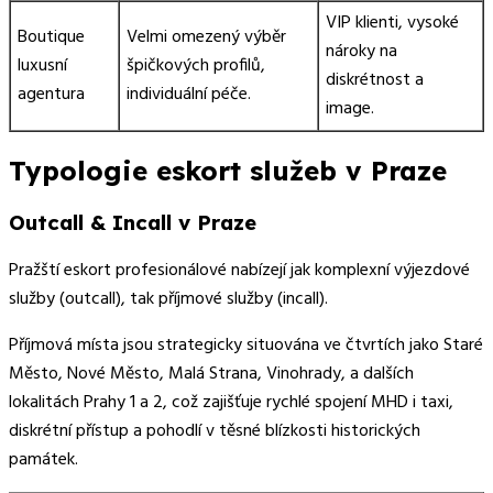
VIP klienti, vysoké
Boutique
Velmi omezený výběr
nároky na
luxusní
špičkových profilů,
diskrétnost a
agentura
individuální péče.
image.
Typologie eskort služeb v Praze
Outcall & Incall v Praze
Pražští eskort profesionálové nabízejí jak komplexní výjezdové
služby (outcall), tak příjmové služby (incall).
Příjmová místa jsou strategicky situována ve čtvrtích jako Staré
Město, Nové Město, Malá Strana, Vinohrady, a dalších
lokalitách Prahy 1 a 2, což zajišťuje rychlé spojení MHD i taxi,
diskrétní přístup a pohodlí v těsné blízkosti historických
památek.