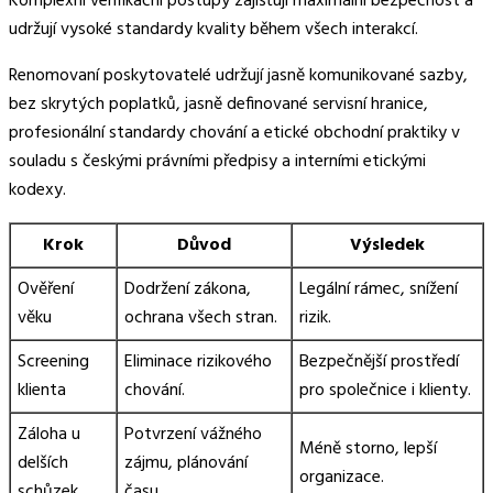
Komplexní verifikační postupy zajišťují maximální bezpečnost a
udržují vysoké standardy kvality během všech interakcí.
Renomovaní poskytovatelé udržují jasně komunikované sazby,
bez skrytých poplatků, jasně definované servisní hranice,
profesionální standardy chování a etické obchodní praktiky v
souladu s českými právními předpisy a interními etickými
kodexy.
Krok
Důvod
Výsledek
Ověření
Dodržení zákona,
Legální rámec, snížení
věku
ochrana všech stran.
rizik.
Screening
Eliminace rizikového
Bezpečnější prostředí
klienta
chování.
pro společnice i klienty.
Záloha u
Potvrzení vážného
Méně storno, lepší
delších
zájmu, plánování
organizace.
schůzek
času.