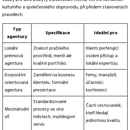
kulturního a společenského doprovodu, při předem stanovených
pravidlech.
Typ
Specifikace
Ideální pro
agentury
Lokální
Znalost pražského
Klienti preferující
prémiová
prostředí, menší ale
osobní přístup a
agentura
kvalitní portfolio.
lokální expertizu.
Korporátní
Zaměření na business
Firmy, manažeři,
orientovaná
klientelu, formální
účastníci
agentura
prezentace.
konferencí.
Standardizované
Častí cestovatelé,
Mezinárodní
procesy ve více
kteří hledají
síť
městech, multilingvní
jednotnou kvalitu.
servis.