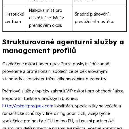
Nabídka míst pro
Historické
Snadné plánování,
diskrétní setkání v
centrum
prestižní atmosféra.
prémiovém okolí.
Strukturované agenturní služby a
management profilů
Osvědčené eskort agentury v Praze poskytují důkladně
prověřené a profesionální společnice se deklarovanými
standardy a konzistentními výkonnostními parametry.
Prémiové služby typicky zahrnují VIP eskort pro obchodní akce,
korporátní funkce v pražských business
http://eskortpraguex.com
lokalitách, specialistky na večeře a
romantické schůzky v fine dining podnicích, vícejazyčné
společnice pro hosty z EU i mimo EU, a luxusní partnerské
služby pro delší pobyty a poznávání města, včetně kombinací