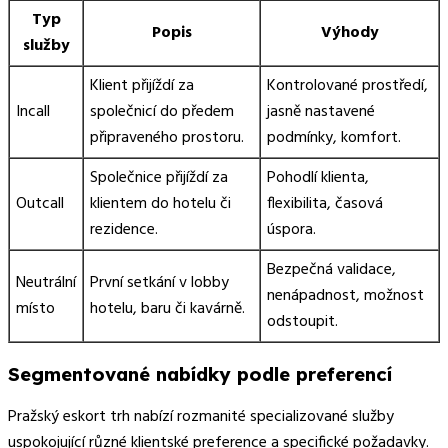
Typ
Popis
Výhody
služby
Klient přijíždí za
Kontrolované prostředí,
Incall
společnicí do předem
jasně nastavené
připraveného prostoru.
podmínky, komfort.
Společnice přijíždí za
Pohodlí klienta,
Outcall
klientem do hotelu či
flexibilita, časová
rezidence.
úspora.
Bezpečná validace,
Neutrální
První setkání v lobby
nenápadnost, možnost
místo
hotelu, baru či kavárně.
odstoupit.
Segmentované nabídky podle preferencí
Pražský eskort trh nabízí rozmanité specializované služby
uspokojující různé klientské preference a specifické požadavky.