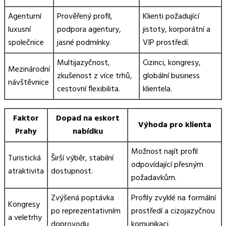
Agenturní
Prověřený profil,
Klienti požadující
luxusní
podpora agentury,
jistoty, korporátní a
společnice
jasné podmínky.
VIP prostředí.
Multijazyčnost,
Cizinci, kongresy,
Mezinárodní
zkušenost z více trhů,
globální business
návštěvnice
cestovní flexibilita.
klientela.
Faktor
Dopad na eskort
Výhoda pro klienta
Prahy
nabídku
Možnost najít profil
Turistická
Širší výběr, stabilní
odpovídající přesným
atraktivita
dostupnost.
požadavkům.
Zvýšená poptávka
Profily zvyklé na formální
Kongresy
po reprezentativním
prostředí a cizojazyčnou
a veletrhy
doprovodu.
komunikaci.