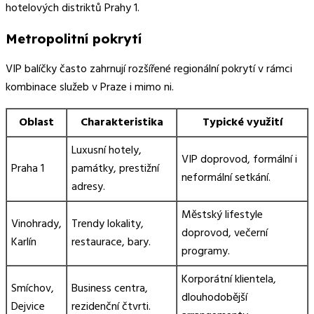
hotelových distriktů Prahy 1.
Metropolitní pokrytí
VIP balíčky často zahrnují rozšířené regionální pokrytí v rámci
kombinace služeb v Praze i mimo ni.
Oblast
Charakteristika
Typické využití
Luxusní hotely,
VIP doprovod, formální i
Praha 1
památky, prestižní
neformální setkání.
adresy.
Městský lifestyle
Vinohrady,
Trendy lokality,
doprovod, večerní
Karlín
restaurace, bary.
programy.
Korporátní klientela,
Smíchov,
Business centra,
dlouhodobější
Dejvice
rezidenční čtvrti.