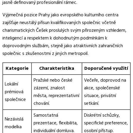
jasně definovaný profesionální rámec.
Výjimečná pozice Prahy jako evropského kulturního centra
zajišťuje neustálý přísun kvalifikovaných společnic včetně
charismatických Češek proslulých svým přirozeným vzhledem,
inteligencí a respektem k dohodnutým podmínkám k
doprovodným službám, stejně jako atraktivních zahraničních
společnic s zkušenostmi z jiných metropolí.
Kategorie
Charakteristika
Doporučené využití
Pražské nebo české
Večeře, doprovod na
Lokální
zázemí, znalost
akce, společenské
prémiová
města, reprezentativní
situace, privátní
společnice
chování.
setkání.
Samostatná
Diskrétní schůzky,
Nezávislá
prezentace, flexibilita,
specifické preference,
modelka
individuální domluva.
osobní přístup.