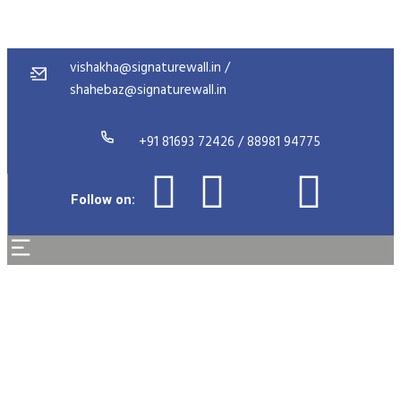
vishakha@signaturewall.in /
shahebaz@signaturewall.in
+91 81693 72426 / 88981 94775
Follow on:
Praha eskort – Pojd 