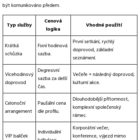
být komunikováno předem.
Cenová
Typ služby
Vhodné použití
logika
První setkání, rychlý
Krátká
Fixní hodinová
doprovod, základní
schůzka
sazba.
seznámení.
Degresivní
Vícehodinový
Večeře + následný doprovod,
sazba za delší
doprovod
kulturní akce.
čas.
Dlouhodobější přítomnost,
Celonoční
Paušální cena
komplexní společenský
arrangement
dle profilu.
rámec.
Korporátní večer,
Individuální
VIP balíček
konference, výjezd mimo