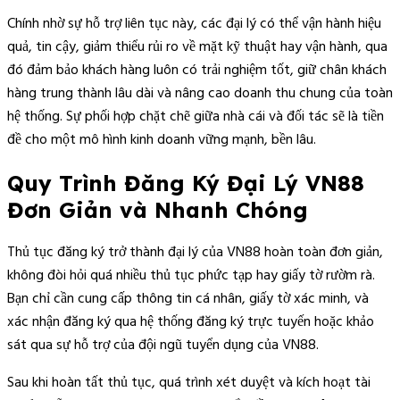
Chính nhờ sự hỗ trợ liên tục này, các đại lý có thể vận hành hiệu
quả, tin cậy, giảm thiểu rủi ro về mặt kỹ thuật hay vận hành, qua
đó đảm bảo khách hàng luôn có trải nghiệm tốt, giữ chân khách
hàng trung thành lâu dài và nâng cao doanh thu chung của toàn
hệ thống. Sự phối hợp chặt chẽ giữa nhà cái và đối tác sẽ là tiền
đề cho một mô hình kinh doanh vững mạnh, bền lâu.
Quy Trình Đăng Ký Đại Lý VN88
Đơn Giản và Nhanh Chóng
Thủ tục đăng ký trở thành đại lý của VN88 hoàn toàn đơn giản,
không đòi hỏi quá nhiều thủ tục phức tạp hay giấy tờ rườm rà.
Bạn chỉ cần cung cấp thông tin cá nhân, giấy tờ xác minh, và
xác nhận đăng ký qua hệ thống đăng ký trực tuyến hoặc khảo
sát qua sự hỗ trợ của đội ngũ tuyển dụng của VN88.
Sau khi hoàn tất thủ tục, quá trình xét duyệt và kích hoạt tài