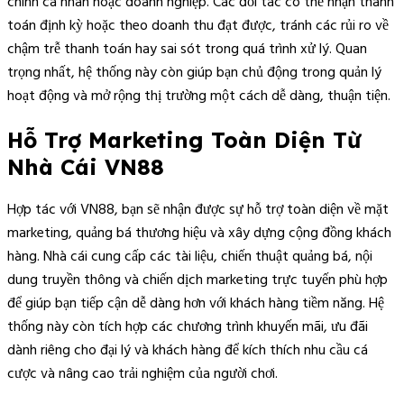
chính cá nhân hoặc doanh nghiệp. Các đối tác có thể nhận thanh
toán định kỳ hoặc theo doanh thu đạt được, tránh các rủi ro về
chậm trễ thanh toán hay sai sót trong quá trình xử lý. Quan
trọng nhất, hệ thống này còn giúp bạn chủ động trong quản lý
hoạt động và mở rộng thị trường một cách dễ dàng, thuận tiện.
Hỗ Trợ Marketing Toàn Diện Từ
Nhà Cái VN88
Hợp tác với VN88, bạn sẽ nhận được sự hỗ trợ toàn diện về mặt
marketing, quảng bá thương hiệu và xây dựng cộng đồng khách
hàng. Nhà cái cung cấp các tài liệu, chiến thuật quảng bá, nội
dung truyền thông và chiến dịch marketing trực tuyến phù hợp
để giúp bạn tiếp cận dễ dàng hơn với khách hàng tiềm năng. Hệ
thống này còn tích hợp các chương trình khuyến mãi, ưu đãi
dành riêng cho đại lý và khách hàng để kích thích nhu cầu cá
cược và nâng cao trải nghiệm của người chơi.