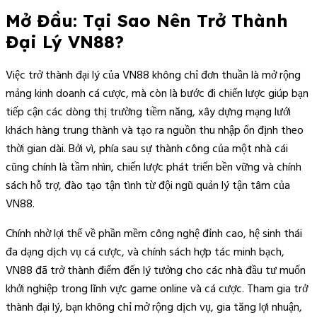
Mở Đầu: Tại Sao Nên Trở Thành
Đại Lý VN88?
Việc trở thành đại lý của VN88 không chỉ đơn thuần là mở rộng
mảng kinh doanh cá cược, mà còn là bước đi chiến lược giúp bạn
tiếp cận các dòng thị trường tiềm năng, xây dựng mạng lưới
khách hàng trung thành và tạo ra nguồn thu nhập ổn định theo
thời gian dài. Bởi vì, phía sau sự thành công của một nhà cái
cũng chính là tầm nhìn, chiến lược phát triển bền vững và chính
sách hỗ trợ, đào tạo tận tình từ đội ngũ quản lý tận tâm của
VN88.
Chính nhờ lợi thế về phần mềm công nghệ đỉnh cao, hệ sinh thái
đa dạng dịch vụ cá cược, và chính sách hợp tác minh bạch,
VN88 đã trở thành điểm đến lý tưởng cho các nhà đầu tư muốn
khởi nghiệp trong lĩnh vực game online và cá cược. Tham gia trở
thành đại lý, bạn không chỉ mở rộng dịch vụ, gia tăng lợi nhuận,