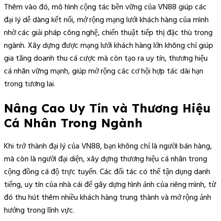
Thêm vào đó, mô hình cộng tác bền vững của VN88 giúp các
đại lý dễ dàng kết nối, mở rộng mạng lưới khách hàng của mình
nhờ các giải pháp công nghệ, chiến thuật tiếp thị đặc thù trong
ngành. Xây dựng được mạng lưới khách hàng lớn không chỉ giúp
gia tăng doanh thu cá cược mà còn tạo ra uy tín, thương hiệu
cá nhân vững mạnh, giúp mở rộng các cơ hội hợp tác dài hạn
trong tương lai.
Nâng Cao Uy Tín và Thương Hiệu
Cá Nhân Trong Ngành
Khi trở thành đại lý của VN88, bạn không chỉ là người bán hàng,
mà còn là người đại diện, xây dựng thương hiệu cá nhân trong
cộng đồng cá độ trực tuyến. Các đối tác có thể tận dụng danh
tiếng, uy tín của nhà cái để gây dựng hình ảnh của riêng mình, từ
đó thu hút thêm nhiều khách hàng trung thành và mở rộng ảnh
hưởng trong lĩnh vực.