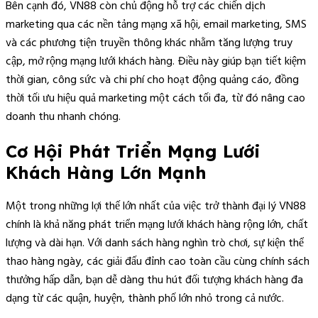
Bên cạnh đó, VN88 còn chủ động hỗ trợ các chiến dịch
marketing qua các nền tảng mạng xã hội, email marketing, SMS
và các phương tiện truyền thông khác nhằm tăng lượng truy
cập, mở rộng mạng lưới khách hàng. Điều này giúp bạn tiết kiệm
thời gian, công sức và chi phí cho hoạt động quảng cáo, đồng
thời tối ưu hiệu quả marketing một cách tối đa, từ đó nâng cao
doanh thu nhanh chóng.
Cơ Hội Phát Triển Mạng Lưới
Khách Hàng Lớn Mạnh
Một trong những lợi thế lớn nhất của việc trở thành đại lý VN88
chính là khả năng phát triển mạng lưới khách hàng rộng lớn, chất
lượng và dài hạn. Với danh sách hàng nghìn trò chơi, sự kiện thể
thao hàng ngày, các giải đấu đỉnh cao toàn cầu cùng chính sách
thưởng hấp dẫn, bạn dễ dàng thu hút đối tượng khách hàng đa
dạng từ các quận, huyện, thành phố lớn nhỏ trong cả nước.