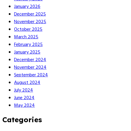
January 2026
December 2025
November 2025
October 2025
March 2025
February 2025
January 2025
December 2024
November 2024
September 2024
August 2024
July 2024
June 2024
May 2024
Categories