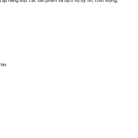
cấp hàng loạt các sản phẩm và dịch vụ uy tín, chất lượng,
tin: