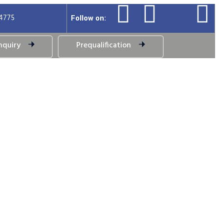
94775
Follow on:
nquiry
Prequalification
i nhiều
uốn chơi