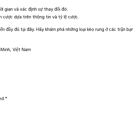
ời gian và xác định sự thay đổi đó.
 cược dựa trên thông tin và tỷ lệ cược.
ến đầy đủ tại đây. Hãy khám phá những loại kèo rung ở các trận bạ
 Minh, Việt Nam
ked
*