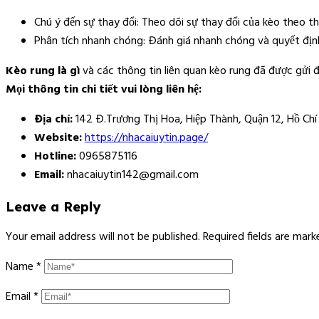
Chú ý đến sự thay đổi: Theo dõi sự thay đổi của kèo theo th
Phân tích nhanh chóng: Đánh giá nhanh chóng và quyết định
Kèo rung là gì
và các thông tin liên quan kèo rung đã được gửi đ
Mọi thông tin chi tiết vui lòng liên hệ:
Địa chỉ:
142 Đ.Trương Thị Hoa, Hiệp Thành, Quận 12, Hồ Chí
Website:
https://nhacaiuytin.page/
Hotline:
0965875116
Email:
nhacaiuytin142@gmail.com
Leave a Reply
Your email address will not be published.
Required fields are mar
Name
*
Email
*