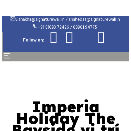
vishakha@signaturewall.in / shahebaz@signaturewall.in
+91 81693 72426 / 88981 94775
Follow on:
Imperia
Holiday The
Bayside vị trí