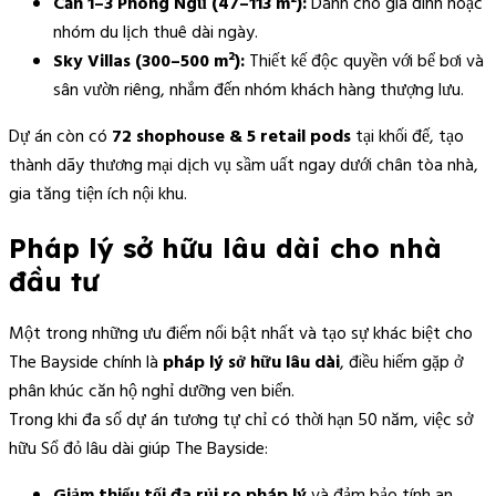
Căn 1–3 Phòng Ngủ (47–113 m²):
Dành cho gia đình hoặc
nhóm du lịch thuê dài ngày.
Sky Villas (300–500 m²):
Thiết kế độc quyền với bể bơi và
sân vườn riêng, nhắm đến nhóm khách hàng thượng lưu.
Dự án còn có
72 shophouse & 5 retail pods
tại khối đế, tạo
thành dãy thương mại dịch vụ sầm uất ngay dưới chân tòa nhà,
gia tăng tiện ích nội khu.
Pháp lý sở hữu lâu dài cho nhà
đầu tư
Một trong những ưu điểm nổi bật nhất và tạo sự khác biệt cho
The Bayside chính là
pháp lý sở hữu lâu dài
, điều hiếm gặp ở
phân khúc căn hộ nghỉ dưỡng ven biển.
Trong khi đa số dự án tương tự chỉ có thời hạn 50 năm, việc sở
hữu Sổ đỏ lâu dài giúp The Bayside:
Giảm thiểu tối đa rủi ro pháp lý
và đảm bảo tính an