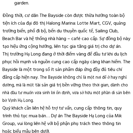
garden.
Đồng thời, cư dân The Bayside còn được thừa hưởng toàn bộ
tiện ích của đại đô thị Halong Marina: Lotte Mart, CGV, quảng
trường biển, phố đi bộ, bến du thuyền quốc tế, Sailing Club,
Beach Bar và hệ thống nhà hàng – café cao cấp. Sự đồng bộ này
tạo hiệu ứng cộng hưởng, liên tục gia tăng giá trị cho dự án.
Thị trường Hạ Long đang ở thời điểm vàng để đầu tư khi du lịch
phục hồi mạnh và nguồn cung cao cấp ngày càng khan hiếm. The
Bayside là một trong số ít sản phẩm đáp ứng đầy đủ tiêu chí
đẳng cấp hiện nay.
The Bayside không chỉ là một nơi để ở hay nghỉ
tài sản giá trị bền vững
dưỡng, mà là một
theo thời gian, dành cho
nhà đầu tư muốn vừa sinh lời ổn định, vừa sở hữu một phần di sản bên
bờ Vịnh Hạ Long.
Quý khách cần liên hệ hỗ trợ tư vấn, cung cấp thông tin, quy
trình thủ tục mua bán… Dự án The Bayside Hạ Long của Mik
Group, vui lòng liên hệ với bộ phận phụ trách theo thông tin
hoặc biểu mẫu bên dưới.