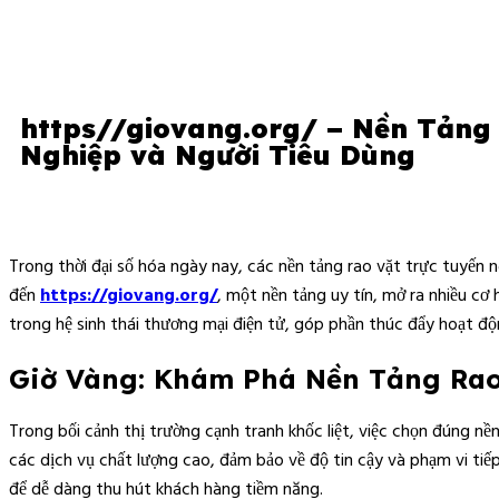
https//giovang.org/ – Nền Tảng 
Nghiệp và Người Tiêu Dùng
admin
Trong thời đại số hóa ngày nay, các nền tảng rao vặt trực tuyến 
đến
https://giovang.org/
, một nền tảng uy tín, mở ra nhiều c
trong hệ sinh thái thương mại điện tử, góp phần thúc đẩy hoạt độn
Giờ Vàng: Khám Phá Nền Tảng Rao
Trong bối cảnh thị trường cạnh tranh khốc liệt, việc chọn đúng nề
các dịch vụ chất lượng cao, đảm bảo về độ tin cậy và phạm vi tiếp
để dễ dàng thu hút khách hàng tiềm năng.