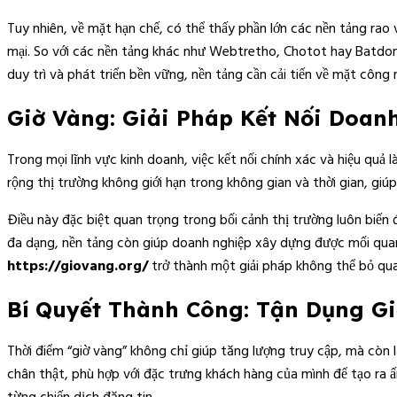
Tuy nhiên, về mặt hạn chế, có thể thấy phần lớn các nền tảng rao 
mại. So với các nền tảng khác như Webtretho, Chotot hay Batdo
duy trì và phát triển bền vững, nền tảng cần cải tiến về mặt công
Giờ Vàng: Giải Pháp Kết Nối Doan
Trong mọi lĩnh vực kinh doanh, việc kết nối chính xác và hiệu quả
rộng thị trường không giới hạn trong không gian và thời gian, giú
Điều này đặc biệt quan trọng trong bối cảnh thị trường luôn biến đ
đa dạng, nền tảng còn giúp doanh nghiệp xây dựng được mối quan h
https://giovang.org/
trở thành một giải pháp không thể bỏ qua 
Bí Quyết Thành Công: Tận Dụng G
Thời điểm “giờ vàng” không chỉ giúp tăng lượng truy cập, mà còn 
chân thật, phù hợp với đặc trưng khách hàng của mình để tạo ra ấ