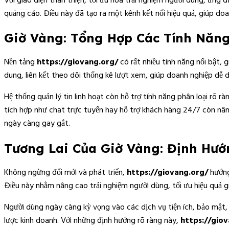
Với giao diện thân thiện, tối ưu hóa trải nghiệm người dùng, ứng d
quảng cáo. Điều này đã tạo ra một kênh kết nối hiệu quả, giúp d
Giờ Vàng: Tổng Hợp Các Tính Năng
Nền tảng
https://giovang.org/
có rất nhiều tính năng nổi bật, g
dung, liên kết theo dõi thống kê lượt xem, giúp doanh nghiệp dễ d
Hệ thống quản lý tin linh hoạt còn hỗ trợ tính năng phân loại rõ 
tích hợp như chat trực tuyến hay hỗ trợ khách hàng 24/7 còn nân
ngày càng gay gắt.
Tương Lai Của Giờ Vàng: Định Hướ
Không ngừng đổi mới và phát triển,
https://giovang.org/
hướng 
Điều này nhằm nâng cao trải nghiệm người dùng, tối ưu hiệu quả 
Người dùng ngày càng kỳ vọng vào các dịch vụ tiện ích, bảo mật,
lược kinh doanh. Với những định hướng rõ ràng này,
https://gio