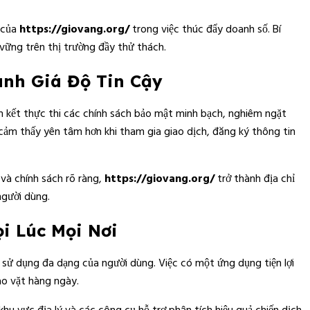
ị của
https://giovang.org/
trong việc thúc đẩy doanh số. Bí
 vững trên thị trường đầy thử thách.
ánh Giá Độ Tin Cậy
 kết thực thi các chính sách bảo mật minh bạch, nghiêm ngặt
g cảm thấy yên tâm hơn khi tham gia giao dịch, đăng ký thông tin
 và chính sách rõ ràng,
https://giovang.org/
trở thành địa chỉ
người dùng.
i Lúc Mọi Nơi
sử dụng đa dạng của người dùng. Việc có một ứng dụng tiện lợi
ao vặt hàng ngày.