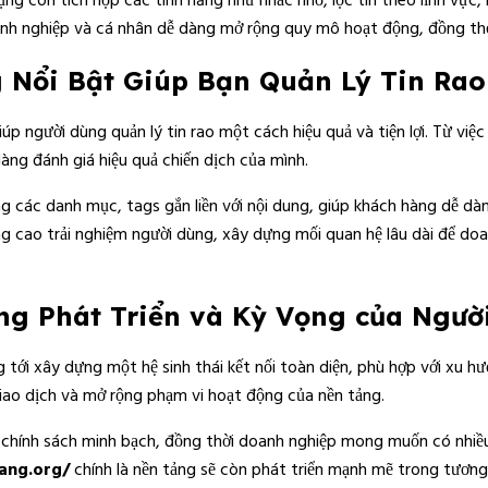
ụng còn tích hợp các tính năng như nhắc nhở, lọc tin theo lĩnh vực, 
oanh nghiệp và cá nhân dễ dàng mở rộng quy mô hoạt động, đồng thờ
 Nổi Bật Giúp Bạn Quản Lý Tin Ra
iúp người dùng quản lý tin rao một cách hiệu quả và tiện lợi. Từ việ
àng đánh giá hiệu quả chiến dịch của mình.
ràng các danh mục, tags gắn liền với nội dung, giúp khách hàng dễ d
g cao trải nghiệm người dùng, xây dựng mối quan hệ lâu dài để do
ng Phát Triển và Kỳ Vọng của Ngư
tới xây dựng một hệ sinh thái kết nối toàn diện, phù hợp với xu hư
giao dịch và mở rộng phạm vi hoạt động của nền tảng.
 chính sách minh bạch, đồng thời doanh nghiệp mong muốn có nhiều
vang.org/
chính là nền tảng sẽ còn phát triển mạnh mẽ trong tương