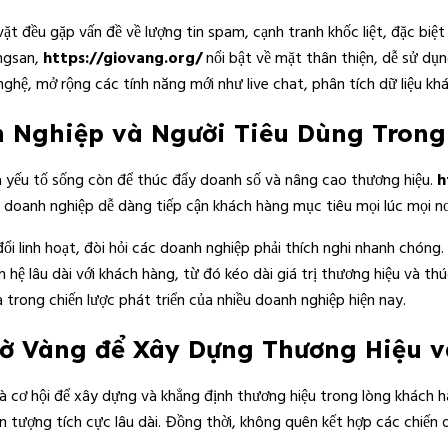
vặt đều gặp vấn đề về lượng tin spam, cạnh tranh khốc liệt, đặc biệ
ngsan,
https://giovang.org/
nổi bật về mặt thân thiện, dễ sử dụ
 nghệ, mở rộng các tính năng mới như live chat, phân tích dữ liệu k
h Nghiệp và Người Tiêu Dùng Trong
 là yếu tố sống còn để thúc đẩy doanh số và nâng cao thương hiệu.
h
p doanh nghiệp dễ dàng tiếp cận khách hàng mục tiêu mọi lúc mọi nơ
ổi linh hoạt, đòi hỏi các doanh nghiệp phải thích nghi nhanh chóng.
ệ lâu dài với khách hàng, từ đó kéo dài giá trị thương hiệu và thú
trong chiến lược phát triển của nhiều doanh nghiệp hiện nay.
iờ Vàng để Xây Dựng Thương Hiệu 
là cơ hội để xây dựng và khẳng định thương hiệu trong lòng khách h
n tượng tích cực lâu dài. Đồng thời, không quên kết hợp các chiến 