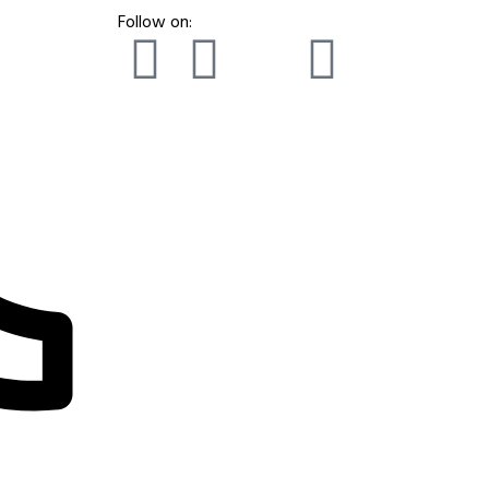
Follow on: