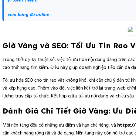
🔗 Xem thêm:
xem bóng đá online
Giờ Vàng và SEO: Tối Ưu Tin Rao 
Trong thời đại kỹ thuật số, việc tối ưu hóa nội dung đăng trên cá
cao thứ hạng tìm kiếm. Điều này giúp doanh nghiệp tiếp cận đa 
Tối ưu hóa SEO cho tin rao vặt không khó, chỉ cần chú ý đến từ 
và xếp hạng cao. Thêm vào đó, việc liên kết trở lại trang web ch
lượng truy cập tổ chức. Kết hợp giữa tối ưu nội dung và chiều sâu
Đánh Giá Chi Tiết Giờ Vàng: Ưu Đ
Mỗi nền tảng đều có những ưu điểm và hạn chế riêng, và
https:/
cận khách hàng rộng rãi và đa dạng. Nền tảng này còn hỗ trợ các 