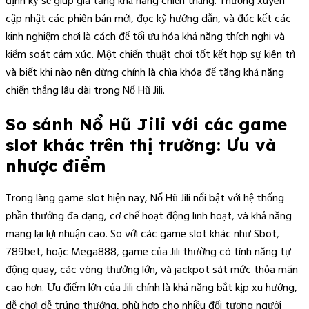
định kỳ sẽ giúp gia tăng khả năng chiến thắng. Thường xuyên
cập nhật các phiên bản mới, đọc kỹ hướng dẫn, và đúc kết các
kinh nghiệm chơi là cách để tối ưu hóa khả năng thích nghi và
kiểm soát cảm xúc. Một chiến thuật chơi tốt kết hợp sự kiên trì
và biết khi nào nên dừng chính là chìa khóa để tăng khả năng
chiến thắng lâu dài trong Nổ Hũ Jili.
So sánh Nổ Hũ Jili với các game
slot khác trên thị trường: Ưu và
nhược điểm
Trong làng game slot hiện nay, Nổ Hũ Jili nổi bật với hệ thống
phần thưởng đa dạng, cơ chế hoạt động linh hoạt, và khả năng
mang lại lợi nhuận cao. So với các game slot khác như Sbot,
789bet, hoặc Mega888, game của Jili thường có tính năng tự
động quay, các vòng thưởng lớn, và jackpot sát mức thỏa mãn
cao hơn. Ưu điểm lớn của Jili chính là khả năng bắt kịp xu hướng,
dễ chơi dễ trúng thưởng, phù hợp cho nhiều đối tượng người