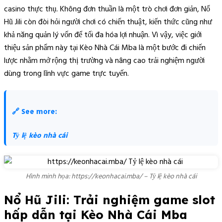
casino thực thụ. Không đơn thuần là một trò chơi đơn giản, Nổ
Hũ Jili còn đòi hỏi người chơi có chiến thuật, kiến thức cũng như
khả năng quản lý vốn để tối đa hóa lợi nhuận. Vì vậy, việc giới
thiệu sản phẩm này tại Kèo Nhà Cái Mba là một bước đi chiến
lược nhằm mở rộng thị trường và nâng cao trải nghiệm người
dùng trong lĩnh vực game trực tuyến.
🔗 See more:
Tỷ lệ kèo nhà cái
Hình minh họa: https://keonhacai.mba/ – Tỷ lệ kèo nhà cái
Nổ Hũ Jili: Trải nghiệm game slot
hấp dẫn tại Kèo Nhà Cái Mba