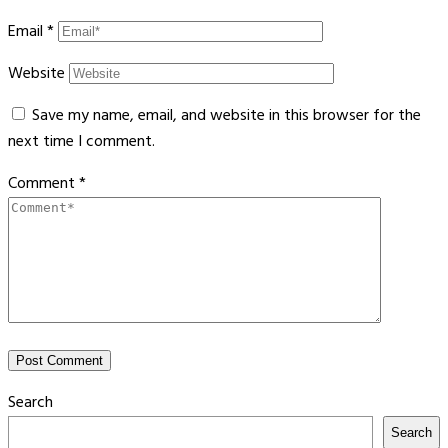
Email
*
Website
Save my name, email, and website in this browser for the
next time I comment.
Comment
*
Search
Search