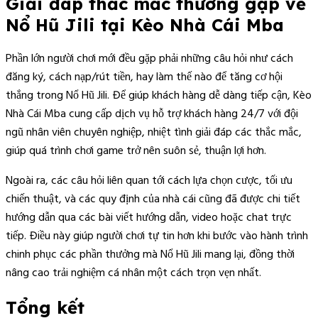
Giải đáp thắc mắc thường gặp về
Nổ Hũ Jili tại Kèo Nhà Cái Mba
Phần lớn người chơi mới đều gặp phải những câu hỏi như cách
đăng ký, cách nạp/rút tiền, hay làm thế nào để tăng cơ hội
thắng trong Nổ Hũ Jili. Để giúp khách hàng dễ dàng tiếp cận, Kèo
Nhà Cái Mba cung cấp dịch vụ hỗ trợ khách hàng 24/7 với đội
ngũ nhân viên chuyên nghiệp, nhiệt tình giải đáp các thắc mắc,
giúp quá trình chơi game trở nên suôn sẻ, thuận lợi hơn.
Ngoài ra, các câu hỏi liên quan tới cách lựa chọn cược, tối ưu
chiến thuật, và các quy định của nhà cái cũng đã được chi tiết
hướng dẫn qua các bài viết hướng dẫn, video hoặc chat trực
tiếp. Điều này giúp người chơi tự tin hơn khi bước vào hành trình
chinh phục các phần thưởng mà Nổ Hũ Jili mang lại, đồng thời
nâng cao trải nghiệm cá nhân một cách trọn vẹn nhất.
Tổng kết