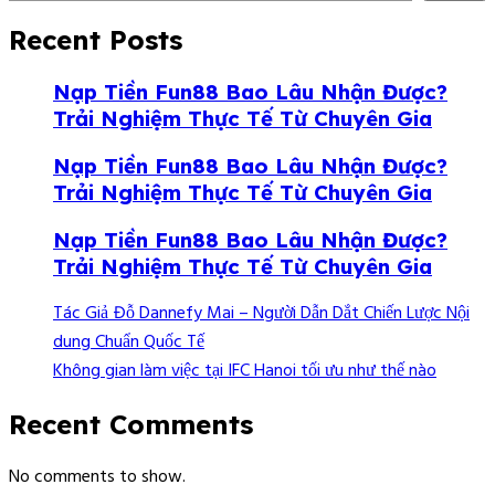
Recent Posts
Nạp Tiền Fun88 Bao Lâu Nhận Được?
Trải Nghiệm Thực Tế Từ Chuyên Gia
Nạp Tiền Fun88 Bao Lâu Nhận Được?
Trải Nghiệm Thực Tế Từ Chuyên Gia
Nạp Tiền Fun88 Bao Lâu Nhận Được?
Trải Nghiệm Thực Tế Từ Chuyên Gia
Tác Giả Đỗ Dannefy Mai – Người Dẫn Dắt Chiến Lược Nội
dung Chuẩn Quốc Tế
Không gian làm việc tại IFC Hanoi tối ưu như thế nào
Recent Comments
No comments to show.