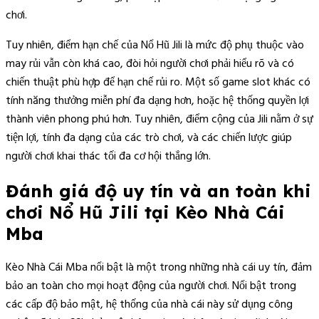
chơi.
Tuy nhiên, điểm hạn chế của Nổ Hũ Jili là mức độ phụ thuộc vào
may rủi vẫn còn khá cao, đòi hỏi người chơi phải hiểu rõ và có
chiến thuật phù hợp để hạn chế rủi ro. Một số game slot khác có
tính năng thưởng miễn phí đa dạng hơn, hoặc hệ thống quyền lợi
thành viên phong phú hơn. Tuy nhiên, điểm cộng của Jili nằm ở sự
tiện lợi, tính đa dạng của các trò chơi, và các chiến lược giúp
người chơi khai thác tối đa cơ hội thắng lớn.
Đánh giá độ uy tín và an toàn khi
chơi Nổ Hũ Jili tại Kèo Nhà Cái
Mba
Kèo Nhà Cái Mba nổi bật là một trong những nhà cái uy tín, đảm
bảo an toàn cho mọi hoạt động của người chơi. Nổi bật trong
các cấp độ bảo mật, hệ thống của nhà cái này sử dụng công