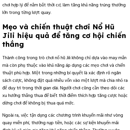
chơi hợp lý để nắm bắt thời cơ, làm tăng khả năng trúng thưởng
lớn trong từng lượt quay.
Mẹo và chiến thuật chơi Nổ Hũ
Jili hiệu quả để tăng cơ hội chiến
thắng
Thành công trong trò chơi nổ hũ Jili không chỉ dựa vào may mắn
mà còn phụ thuộc vào khả năng áp dụng các mẹo chơi và chiến
thuật phù hợp. Một trong những bí quyết là xác định rõ ngân
sách cược, không đặt quá nhiều vốn vào một lượt mà chia nhỏ ra
để duy trì trong thời gian dài. Người chơi cũng cần theo dõi các
xu hướng thắng thua để biết thời điểm thích hợp tăng cược hoặc
dừng chơi để không bị thua quá mức.
Ngoài ra, việc tận dụng các chương trình khuyến mãi như vòng
quay miễn phí, thưởng nạp tiền, hoặc các sự kiện khuyến mãi