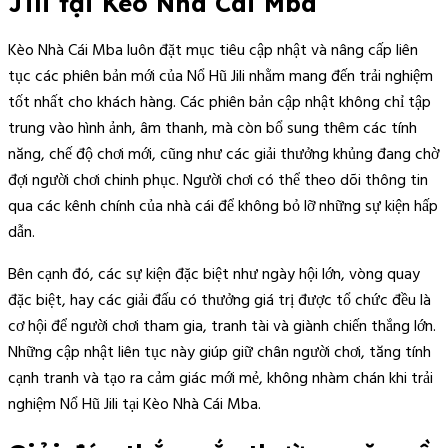
Jili tại Kèo Nhà Cái Mba
Kèo Nhà Cái Mba luôn đặt mục tiêu cập nhật và nâng cấp liên
tục các phiên bản mới của Nổ Hũ Jili nhằm mang đến trải nghiệm
tốt nhất cho khách hàng. Các phiên bản cập nhật không chỉ tập
trung vào hình ảnh, âm thanh, mà còn bổ sung thêm các tính
năng, chế độ chơi mới, cũng như các giải thưởng khủng đang chờ
đợi người chơi chinh phục. Người chơi có thể theo dõi thông tin
qua các kênh chính của nhà cái để không bỏ lỡ những sự kiện hấp
dẫn.
Bên cạnh đó, các sự kiện đặc biệt như ngày hội lớn, vòng quay
đặc biệt, hay các giải đấu có thưởng giá trị được tổ chức đều là
cơ hội để người chơi tham gia, tranh tài và giành chiến thắng lớn.
Những cập nhật liên tục này giúp giữ chân người chơi, tăng tính
cạnh tranh và tạo ra cảm giác mới mẻ, không nhàm chán khi trải
nghiệm Nổ Hũ Jili tại Kèo Nhà Cái Mba.