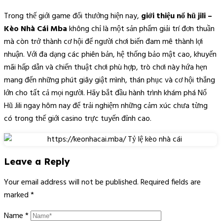
Trong thế giới game đổi thưởng hiện nay,
giới thiệu nổ hũ jili –
Kèo Nhà Cái Mba
không chỉ là một sản phẩm giải trí đơn thuần
mà còn trở thành cơ hội để người chơi biến đam mê thành lợi
nhuận. Với đa dạng các phiên bản, hệ thống bảo mật cao, khuyến
mãi hấp dẫn và chiến thuật chơi phù hợp, trò chơi này hứa hẹn
mang đến những phút giây giật mình, thán phục và cơ hội thắng
lớn cho tất cả mọi người. Hãy bắt đầu hành trình khám phá Nổ
Hũ Jili ngay hôm nay để trải nghiệm những cảm xúc chưa từng
có trong thế giới casino trực tuyến đỉnh cao.
Leave a Reply
Your email address will not be published.
Required fields are
marked
*
Name
*