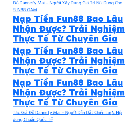
Đỗ Dannefy Mai – Người Xây Dựng Giá Trị Nội Dung Cho
FUN88 GAM
Nạp Tiền Fun88 Bao Lâu
Nhận Được? Trải Nghiệm
Thực Tế Từ Chuyên Gia
Nạp Tiền Fun88 Bao Lâu
Nhận Được? Trải Nghiệm
Thực Tế Từ Chuyên Gia
Nạp Tiền Fun88 Bao Lâu
Nhận Được? Trải Nghiệm
Thực Tế Từ Chuyên Gia
Tác Giả Đỗ Dannefy Mai – Người Dẫn Dắt Chiến Lược Nội
dung Chuẩn Quốc Tế