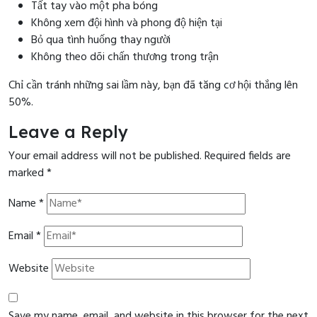
Tất tay vào một pha bóng
Không xem đội hình và phong độ hiện tại
Bỏ qua tình huống thay người
Không theo dõi chấn thương trong trận
Chỉ cần tránh những sai lầm này, bạn đã tăng cơ hội thắng lên
50%.
Leave a Reply
Your email address will not be published.
Required fields are
marked
*
Name
*
Email
*
Website
Save my name, email, and website in this browser for the next