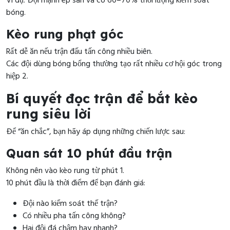
Ví dụ: Đội mạnh ép sân và có 60–70% thời lượng kiểm soát
bóng.
Kèo rung phạt góc
Rất dễ ăn nếu trận đấu tấn công nhiều biên.
Các đội dùng bóng bổng thường tạo rất nhiều cơ hội góc trong
hiệp 2.
Bí quyết đọc trận để bắt kèo
rung siêu lời
Để “ăn chắc”, bạn hãy áp dụng những chiến lược sau:
Quan sát 10 phút đầu trận
Không nên vào kèo rung từ phút 1.
10 phút đầu là thời điểm để bạn đánh giá:
Đội nào kiểm soát thế trận?
Có nhiều pha tấn công không?
Hai đội đá chậm hay nhanh?