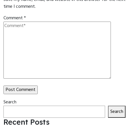
time I comment.
Comment
*
Search
Search
Recent Posts