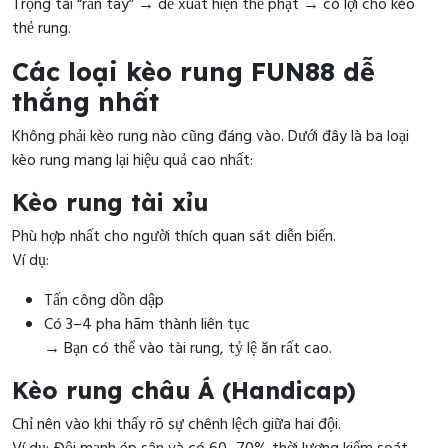
Trọng tài “rắn tay” → dễ xuất hiện thẻ phạt → có lợi cho kèo
thẻ rung.
Các loại kèo rung FUN88 dễ
thắng nhất
Không phải kèo rung nào cũng đáng vào. Dưới đây là ba loại
kèo rung mang lại hiệu quả cao nhất:
Kèo rung tài xỉu
Phù hợp nhất cho người thích quan sát diễn biến.
Ví dụ:
Tấn công dồn dập
Có 3–4 pha hãm thành liên tục
→ Bạn có thể vào tài rung, tỷ lệ ăn rất cao.
Kèo rung châu Á (Handicap)
Chỉ nên vào khi thấy rõ sự chênh lệch giữa hai đội.