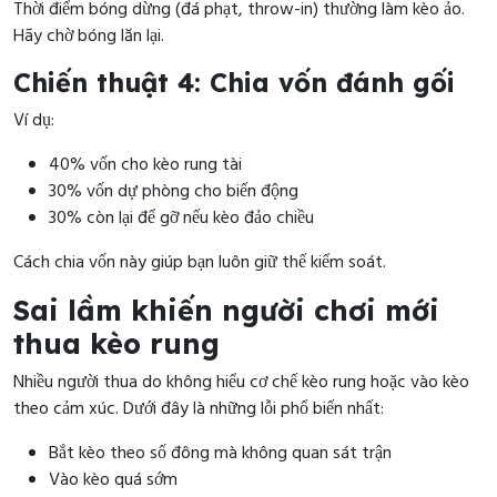
Thời điểm bóng dừng (đá phạt, throw-in) thường làm kèo ảo.
Hãy chờ bóng lăn lại.
Chiến thuật 4: Chia vốn đánh gối
Ví dụ:
40% vốn cho kèo rung tài
30% vốn dự phòng cho biến động
30% còn lại để gỡ nếu kèo đảo chiều
Cách chia vốn này giúp bạn luôn giữ thế kiểm soát.
Sai lầm khiến người chơi mới
thua kèo rung
Nhiều người thua do không hiểu cơ chế kèo rung hoặc vào kèo
theo cảm xúc. Dưới đây là những lỗi phổ biến nhất:
Bắt kèo theo số đông mà không quan sát trận
Vào kèo quá sớm