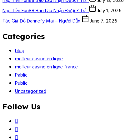
Nạp Tiền Fun88 Bao Lâu Nhận Được? Trải
July 13, 2026
Nạp Tiền Fun88 Bao Lâu Nhận Được? Trải
July 1, 2026
Tác Giả Đỗ Dannefy Mai – Người Dẫn
June 7, 2026
Categories
blog
meilleur casino en ligne
meilleur casino en ligne france
Pablic
Public
Uncategorized
Follow Us