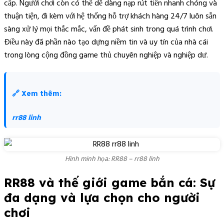
cấp. Người chơi còn có thể dễ dàng nạp rút tiền nhanh chóng và
thuận tiện, đi kèm với hệ thống hỗ trợ khách hàng 24/7 luôn sẵn
sàng xử lý mọi thắc mắc, vấn đề phát sinh trong quá trình chơi.
Điều này đã phần nào tạo dựng niềm tin và uy tín của nhà cái
trong lòng cộng đồng game thủ chuyên nghiệp và nghiệp dư.
🔗 Xem thêm:
rr88 linh
Hình minh họa: RR88 – rr88 linh
RR88 và thế giới game bắn cá: Sự
đa dạng và lựa chọn cho người
chơi