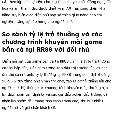
cá, theo kịp các sự kiện, chương trình khuyến mãi. Công nghệ đồ
họa và âm thanh đều được thiết kế mượt mà, cộng thêm khả
năng tùy biến giao diện phù hợp sở thích giúp nâng cao trải
nghiệm, tăng sự hào hứng cho người chơi.
So sánh tỷ lệ trả thưởng và các
chương trình khuyến mãi game
bắn cá tại RR88 với đối thủ
Điểm nổi bật của game bắn cá tại RR88 chính là tỷ lệ trả thưởng
cực kỳ hấp dẫn, luôn nằm trong top đầu thị trường. So với các
đối thủ cạnh tranh, tỷ lệ thưởng tại RR88 trung bình đạt khoảng
90-95% tùy từng phiên bản trò chơi, tạo ra cơ hội thắng lớn cho
người chơi. Hệ thống các chương trình khuyến mãi, thưởng nạp
lần đầu, hoàn tiền định kỳ và các giải đấu poker, đấu trường cá
nhân lẫn nhóm đều mang tính cạnh tranh cao, thu hút nhiều
người mới và giữ chân khách cũ.