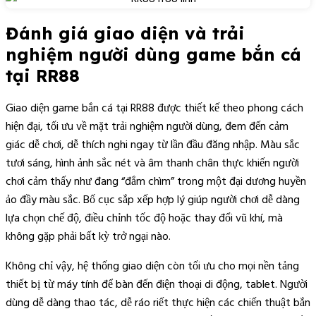
Đánh giá giao diện và trải
nghiệm người dùng game bắn cá
tại RR88
Giao diện game bắn cá tại RR88 được thiết kế theo phong cách
hiện đại, tối ưu về mặt trải nghiệm người dùng, đem đến cảm
giác dễ chơi, dễ thích nghi ngay từ lần đầu đăng nhập. Màu sắc
tươi sáng, hình ảnh sắc nét và âm thanh chân thực khiến người
chơi cảm thấy như đang “đắm chìm” trong một đại dương huyền
ảo đầy màu sắc. Bố cục sắp xếp hợp lý giúp người chơi dễ dàng
lựa chọn chế độ, điều chỉnh tốc độ hoặc thay đổi vũ khí, mà
không gặp phải bất kỳ trở ngại nào.
Không chỉ vậy, hệ thống giao diện còn tối ưu cho mọi nền tảng
thiết bị từ máy tính để bàn đến điện thoại di động, tablet. Người
dùng dễ dàng thao tác, dễ ráo riết thực hiện các chiến thuật bắn