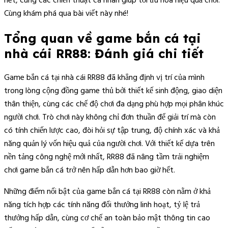
nét, cùng các chiến thuật cá nhân giúp tối ưu hóa hiệu quả chơi.
Cùng khám phá qua bài viết này nhé!
Tổng quan về game bắn cá tại
nhà cái RR88: Đánh giá chi tiết
Game bắn cá tại nhà cái RR88 đã khẳng định vị trí của mình
trong lòng cộng đồng game thủ bởi thiết kế sinh động, giao diện
thân thiện, cùng các chế độ chơi đa dạng phù hợp mọi phân khúc
người chơi. Trò chơi này không chỉ đơn thuần để giải trí mà còn
có tính chiến lược cao, đòi hỏi sự tập trung, độ chính xác và khả
năng quản lý vốn hiệu quả của người chơi. Với thiết kế dựa trên
nền tảng công nghệ mới nhất, RR88 đã nâng tầm trải nghiệm
chơi game bắn cá trở nên hấp dẫn hơn bao giờ hết.
Những điểm nổi bật của game bắn cá tại RR88 còn nằm ở khả
năng tích hợp các tính năng đổi thưởng linh hoạt, tỷ lệ trả
thưởng hấp dẫn, cùng cơ chế an toàn bảo mật thông tin cao