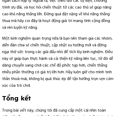
ngân sách hợp lý. Ngoài ra, việc theo dõi các sự kiện, chương
trình ưu đãi, và học hỏi chiến thuật từ các cao thủ sẽ giúp nâng
cao khả năng thắng lớn. Đừng quá đặt nặng về khả năng thắng
thua mà hãy coi đây là hoạt động giải trí mang tính cộng đồng
và rèn luyện kỹ năng.
Một kinh nghiệm quan trọng nữa là bạn nên tham gia các nhóm,
diễn đàn chia sẻ chiến thuật, cập nhật xu hướng mới và đừng
ngại thử sức trong các giải đấu nhỏ để tích lũy kinh nghiệm. Điều
này sẽ giúp bạn thực hành và cải thiện kỹ năng liên tục, từ đó dễ
dàng chuyển sang chơi các chế độ phức tạp hơn, chiến thắng
nhiều phần thưởng có giá trị lớn hơn. Hãy luôn giữ cho mình tinh
thần thoải mái, không bị quá thúc ép để tận hưởng trọn vẹn cảm
xúc của trò chơi.
Tổng kết
Trong bài viết này, chúng tôi đã cung cấp một cái nhìn toàn