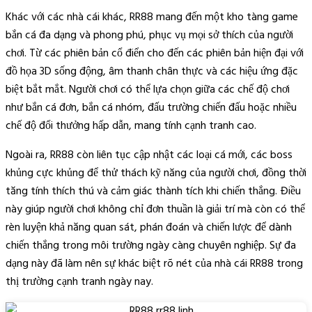
Khác với các nhà cái khác, RR88 mang đến một kho tàng game
bắn cá đa dạng và phong phú, phục vụ mọi sở thích của người
chơi. Từ các phiên bản cổ điển cho đến các phiên bản hiện đại với
đồ họa 3D sống động, âm thanh chân thực và các hiệu ứng đặc
biệt bắt mắt. Người chơi có thể lựa chọn giữa các chế độ chơi
như bắn cá đơn, bắn cá nhóm, đấu trường chiến đấu hoặc nhiều
chế độ đổi thưởng hấp dẫn, mang tính cạnh tranh cao.
Ngoài ra, RR88 còn liên tục cập nhật các loại cá mới, các boss
khủng cực khủng để thử thách kỹ năng của người chơi, đồng thời
tăng tính thích thú và cảm giác thành tích khi chiến thắng. Điều
này giúp người chơi không chỉ đơn thuần là giải trí mà còn có thể
rèn luyện khả năng quan sát, phán đoán và chiến lược để dành
chiến thắng trong môi trường ngày càng chuyên nghiệp. Sự đa
dạng này đã làm nên sự khác biệt rõ nét của nhà cái RR88 trong
thị trường cạnh tranh ngày nay.