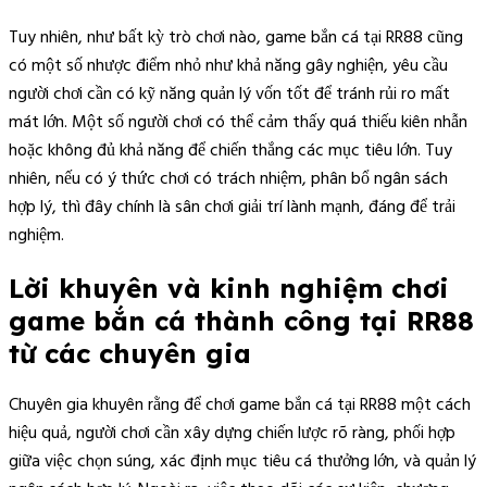
Tuy nhiên, như bất kỳ trò chơi nào, game bắn cá tại RR88 cũng
có một số nhược điểm nhỏ như khả năng gây nghiện, yêu cầu
người chơi cần có kỹ năng quản lý vốn tốt để tránh rủi ro mất
mát lớn. Một số người chơi có thể cảm thấy quá thiếu kiên nhẫn
hoặc không đủ khả năng để chiến thắng các mục tiêu lớn. Tuy
nhiên, nếu có ý thức chơi có trách nhiệm, phân bổ ngân sách
hợp lý, thì đây chính là sân chơi giải trí lành mạnh, đáng để trải
nghiệm.
Lời khuyên và kinh nghiệm chơi
game bắn cá thành công tại RR88
từ các chuyên gia
Chuyên gia khuyên rằng để chơi game bắn cá tại RR88 một cách
hiệu quả, người chơi cần xây dựng chiến lược rõ ràng, phối hợp
giữa việc chọn súng, xác định mục tiêu cá thưởng lớn, và quản lý