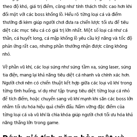
theo độ khó, giá trị điểm, cũng như tính thách thức cao hơn khi
đối mặt với các boss khổng lồ. Hiểu rõ từng loại cá và điểm
thưởng đi kèm giúp người chơi đưa ra chiến lược tối ưu để tiêu
diệt các mục tiêu cá có giá trị lớn nhất. Một số loại cá như cá
thần, cá huyết long, cá mập khổng lồ yêu cầu kỹ năng và tốc độ
phản ứng rất cao, nhưng phần thưởng nhận được cũng không
nhỏ.
Về phần vũ khí, các loại súng như súng tầm xa, súng laser, súng
tia điện, mang lại khả năng tiêu diệt cá nhanh và chính xác hơn.
Người chơi nên có chiến thuật kết hợp giữa các loại vũ khí trong
từng tình huống, ví dụ như tập trung tiêu diệt từng loại cá nhỏ
để tích điểm, hoặc chuyển sang vũ khí mạnh khi săn các boss lớn
nhằm tối ưu hóa hiệu quả chiến đấu. Nắm vững đặc điểm của
từng loại cá và vũ khí là chìa khóa giúp người chơi tối ưu hóa khả
năng thắng lớn trong game.