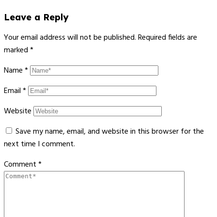
Leave a Reply
Your email address will not be published.
Required fields are
marked
*
Name
*
Email
*
Website
Save my name, email, and website in this browser for the
next time I comment.
Comment
*