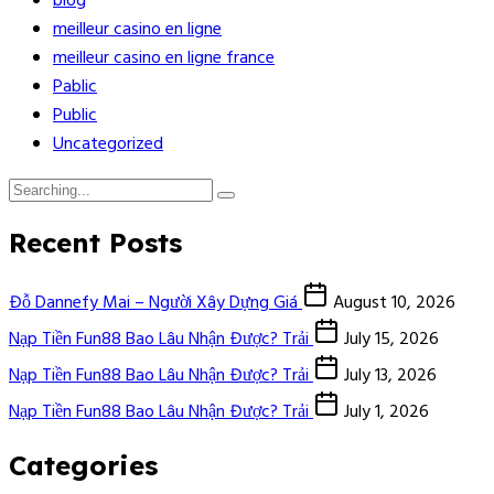
blog
meilleur casino en ligne
meilleur casino en ligne france
Pablic
Public
Uncategorized
Recent Posts
Đỗ Dannefy Mai – Người Xây Dựng Giá
August 10, 2026
Nạp Tiền Fun88 Bao Lâu Nhận Được? Trải
July 15, 2026
Nạp Tiền Fun88 Bao Lâu Nhận Được? Trải
July 13, 2026
Nạp Tiền Fun88 Bao Lâu Nhận Được? Trải
July 1, 2026
Categories