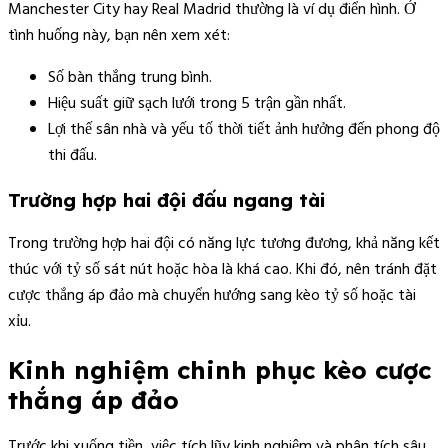
Manchester City hay Real Madrid thường là ví dụ điển hình. Ở
tình huống này, bạn nên xem xét:
Số bàn thắng trung bình.
Hiệu suất giữ sạch lưới trong 5 trận gần nhất.
Lợi thế sân nhà và yếu tố thời tiết ảnh hưởng đến phong độ
thi đấu.
Trường hợp hai đội đấu ngang tài
Trong trường hợp hai đội có năng lực tương đương, khả năng kết
thúc với tỷ số sát nút hoặc hòa là khá cao. Khi đó, nên tránh đặt
cược thắng áp đảo mà chuyển hướng sang kèo tỷ số hoặc tài
xỉu.
Kinh nghiệm chinh phục kèo cược
thắng áp đảo
Trước khi xuống tiền, việc tích lũy kinh nghiệm và phân tích sâu