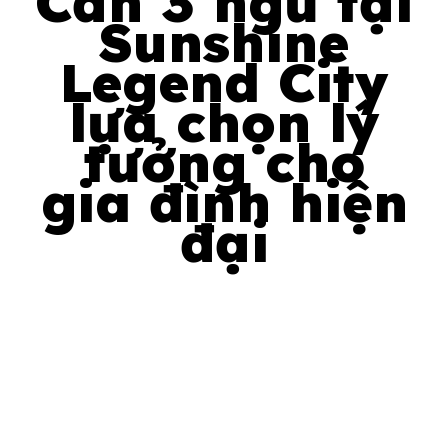
Căn 3 ngủ tại
Sunshine
Legend City
lựa chọn lý
tưởng cho
gia đình hiện
đại
January 5, 2026
Uncategorized
admin
0