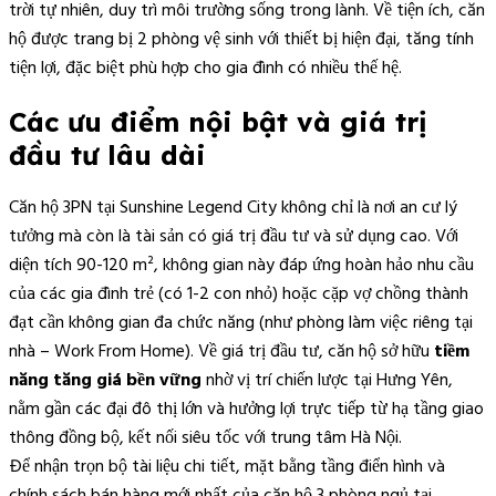
trời tự nhiên, duy trì môi trường sống trong lành. Về tiện ích, căn
hộ được trang bị 2 phòng vệ sinh với thiết bị hiện đại, tăng tính
tiện lợi, đặc biệt phù hợp cho gia đình có nhiều thế hệ.
Các ưu điểm nội bật và giá trị
đầu tư lâu dài
Căn hộ 3PN tại Sunshine Legend City không chỉ là nơi an cư lý
tưởng mà còn là tài sản có giá trị đầu tư và sử dụng cao. Với
diện tích 90-120 m², không gian này đáp ứng hoàn hảo nhu cầu
của các gia đình trẻ (có 1-2 con nhỏ) hoặc cặp vợ chồng thành
đạt cần không gian đa chức năng (như phòng làm việc riêng tại
nhà – Work From Home). Về giá trị đầu tư, căn hộ sở hữu
tiềm
năng tăng giá bền vững
nhờ vị trí chiến lược tại Hưng Yên,
nằm gần các đại đô thị lớn và hưởng lợi trực tiếp từ hạ tầng giao
thông đồng bộ, kết nối siêu tốc với trung tâm Hà Nội.
Để nhận trọn bộ tài liệu chi tiết, mặt bằng tầng điển hình và
chính sách bán hàng mới nhất của căn hộ 3 phòng ngủ tại