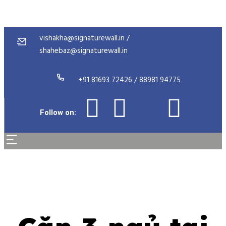
vishakha@signaturewall.in /
shahebaz@signaturewall.in
+91 81693 72426 / 88981 94775
Follow on: