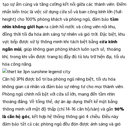
tạo sự ấm cúng và tăng cường kết nối giữa các thành viên. Điểm
nhấn kiến trúc là việc sử dụng cửa sổ và ban công kính lớn (full-
height) cho 100% phòng khách và phòng ngủ, đảm bảo
tầm
nhìn không giới hạn
ra cảnh hồ nước và công viên nội khu,
đồng thời tối đa hóa ánh sáng tự nhiên và gió trời. Đặc biệt, khu
vực bếp được xử lý thông minh khi tách biệt bằng
cửa kính
ngăn mùi
, giúp không gian phòng khách luôn sạch sẽ, thoáng
khí, trong khi vẫn được trang bị đầy đủ tủ lưu trữ hiện đại, tối ưu
hóa công năng.
Căn hộ 3PN được bố trí ba phòng ngủ riêng biệt, tối ưu hóa
không gian cá nhân và đảm bảo sự riêng tư cho mọi thành viên.
Phòng ngủ chính nổi bật với cửa sổ lớn, mang đến tầm nhìn
thoáng đãng. Về tổng thể, dự án áp dụng thiết kế mặt bằng
thông minh với mật độ thấp (chỉ 14-16 căn hộ/sàn) và gần
90%
là căn hộ góc
, kết hợp hệ thống thông gió 4 chiều. Điều này
đảm bảo tất cả các phòng ngủ đều đón được ánh sáng và gió