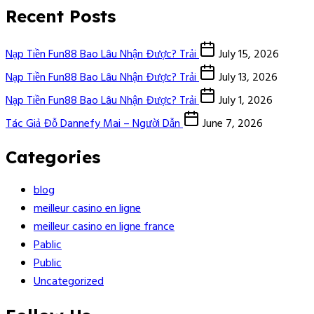
Recent Posts
Nạp Tiền Fun88 Bao Lâu Nhận Được? Trải
July 15, 2026
Nạp Tiền Fun88 Bao Lâu Nhận Được? Trải
July 13, 2026
Nạp Tiền Fun88 Bao Lâu Nhận Được? Trải
July 1, 2026
Tác Giả Đỗ Dannefy Mai – Người Dẫn
June 7, 2026
Categories
blog
meilleur casino en ligne
meilleur casino en ligne france
Pablic
Public
Uncategorized