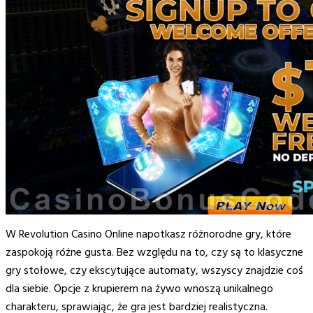
W Revolution Casino Online napotkasz różnorodne gry, które
zaspokoją różne gusta. Bez względu na to, czy są to klasyczne
gry stołowe, czy ekscytujące automaty, wszyscy znajdzie coś
dla siebie. Opcje z krupierem na żywo wnoszą unikalnego
charakteru, sprawiając, że gra jest bardziej realistyczna.