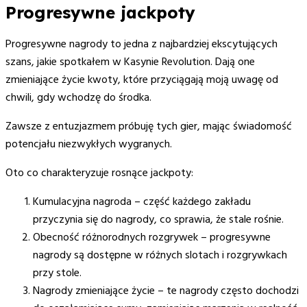
Progresywne jackpoty
Progresywne nagrody to jedna z najbardziej ekscytujących
szans, jakie spotkałem w Kasynie Revolution. Dają one
zmieniające życie kwoty, które przyciągają moją uwagę od
chwili, gdy wchodzę do środka.
Zawsze z entuzjazmem próbuję tych gier, mając świadomość
potencjału niezwykłych wygranych.
Oto co charakteryzuje rosnące jackpoty:
Kumulacyjna nagroda – część każdego zakładu
przyczynia się do nagrody, co sprawia, że stale rośnie.
Obecność różnorodnych rozgrywek – progresywne
nagrody są dostępne w różnych slotach i rozgrywkach
przy stole.
Nagrody zmieniające życie – te nagrody często dochodzi