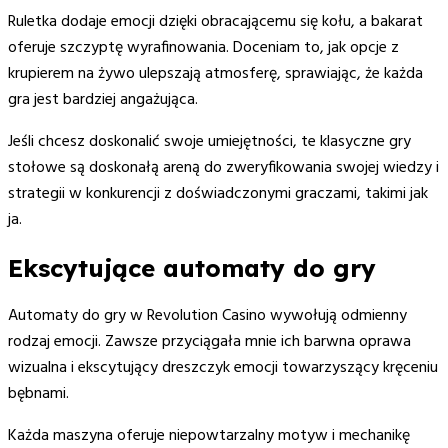
Ruletka dodaje emocji dzięki obracającemu się kołu, a bakarat
oferuje szczyptę wyrafinowania. Doceniam to, jak opcje z
krupierem na żywo ulepszają atmosferę, sprawiając, że każda
gra jest bardziej angażująca.
Jeśli chcesz doskonalić swoje umiejętności, te klasyczne gry
stołowe są doskonałą areną do zweryfikowania swojej wiedzy i
strategii w konkurencji z doświadczonymi graczami, takimi jak
ja.
Ekscytujące automaty do gry
Automaty do gry w Revolution Casino wywołują odmienny
rodzaj emocji. Zawsze przyciągała mnie ich barwna oprawa
wizualna i ekscytujący dreszczyk emocji towarzyszący kręceniu
bębnami.
Każda maszyna oferuje niepowtarzalny motyw i mechanikę