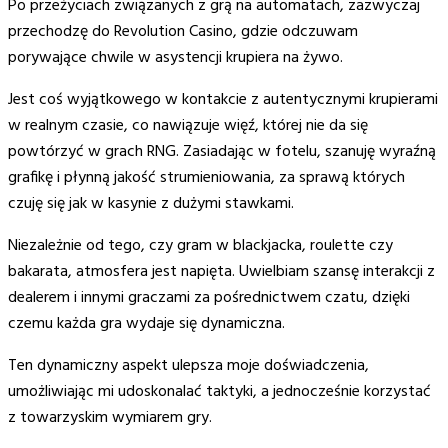
Po przeżyciach związanych z grą na automatach, zazwyczaj
przechodzę do Revolution Casino, gdzie odczuwam
porywające chwile w asystencji krupiera na żywo.
Jest coś wyjątkowego w kontakcie z autentycznymi krupierami
w realnym czasie, co nawiązuje więź, której nie da się
powtórzyć w grach RNG. Zasiadając w fotelu, szanuję wyraźną
grafikę i płynną jakość strumieniowania, za sprawą których
czuję się jak w kasynie z dużymi stawkami.
Niezależnie od tego, czy gram w blackjacka, roulette czy
bakarata, atmosfera jest napięta. Uwielbiam szansę interakcji z
dealerem i innymi graczami za pośrednictwem czatu, dzięki
czemu każda gra wydaje się dynamiczna.
Ten dynamiczny aspekt ulepsza moje doświadczenia,
umożliwiając mi udoskonalać taktyki, a jednocześnie korzystać
z towarzyskim wymiarem gry.