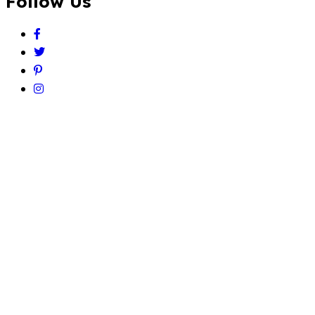
Follow Us
About Us
Welcome to Signaturewall Building Systems Pvt Ltd, a
dynamic company headquartered in the, Mumbai. It
offers its services PAN India.We are dedicated to