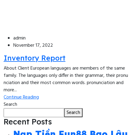
admin
November 17, 2022
Inventory Report
About Client European languages are members of the same
family. The languages only differ in their grammar, their pronu
nciation and their most common words. pronunciation and
more...
Continue Reading
Search
Search
Recent Posts
Nạp Tiền Fun88 Bao Lâu