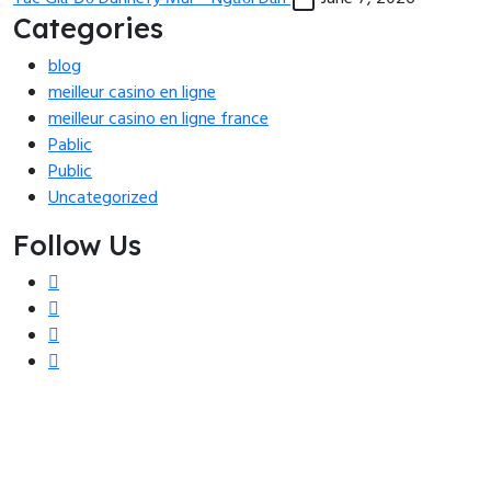
Categories
blog
meilleur casino en ligne
meilleur casino en ligne france
Pablic
Public
Uncategorized
Follow Us