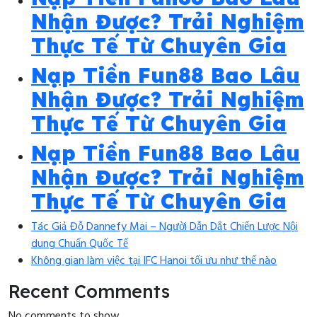
Nhận Được? Trải Nghiệm
Thực Tế Từ Chuyên Gia
Nạp Tiền Fun88 Bao Lâu
Nhận Được? Trải Nghiệm
Thực Tế Từ Chuyên Gia
Nạp Tiền Fun88 Bao Lâu
Nhận Được? Trải Nghiệm
Thực Tế Từ Chuyên Gia
Tác Giả Đỗ Dannefy Mai – Người Dẫn Dắt Chiến Lược Nội
dung Chuẩn Quốc Tế
Không gian làm việc tại IFC Hanoi tối ưu như thế nào
Recent Comments
No comments to show.