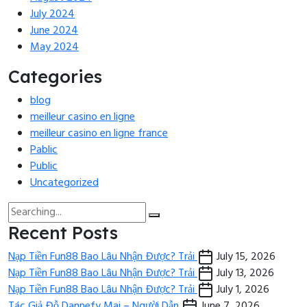
July 2024
June 2024
May 2024
Categories
blog
meilleur casino en ligne
meilleur casino en ligne france
Pablic
Public
Uncategorized
Recent Posts
Nạp Tiền Fun88 Bao Lâu Nhận Được? Trải
July 15, 2026
Nạp Tiền Fun88 Bao Lâu Nhận Được? Trải
July 13, 2026
Nạp Tiền Fun88 Bao Lâu Nhận Được? Trải
July 1, 2026
Tác Giả Đỗ Dannefy Mai – Người Dẫn
June 7, 2026