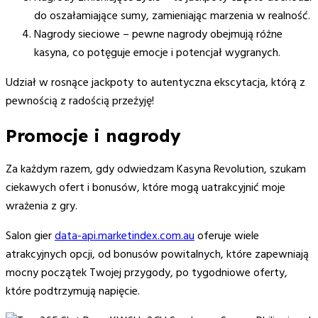
do oszałamiające sumy, zamieniając marzenia w realność.
Nagrody sieciowe – pewne nagrody obejmują różne
kasyna, co potęguje emocje i potencjał wygranych.
Udział w rosnące jackpoty to autentyczna ekscytacja, którą z
pewnością z radością przeżyję!
Promocje i nagrody
Za każdym razem, gdy odwiedzam Kasyna Revolution, szukam
ciekawych ofert i bonusów, które mogą uatrakcyjnić moje
wrażenia z gry.
Salon gier
data-api.marketindex.com.au
oferuje wiele
atrakcyjnych opcji, od bonusów powitalnych, które zapewniają
mocny początek Twojej przygody, po tygodniowe oferty,
które podtrzymują napięcie.