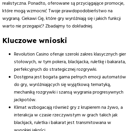
realistyczna. Ponadto, oferowane są przyciągające promocje,
które mogą wzmocnić Twoje prawdopodobieństwo na
wygraną. Ciekawi Cię, które gry wyróżniają się i jakich funkcji
warto nie przegapić? Zbadajmy to dokładniej.
Kluczowe wnioski
Revolution Casino oferuje szeroki zakres klasycznych gier
stołowych, w tym pokera, blackjacka, ruletkę i bakarata,
perfekcyjnych do strategicznej rozgrywki.
Dostępna jest bogata gama pełnych emocji automatów
do gry, wyróżniających się wyjątkową tematyką,
mechaniką rozgrywki i szansą wygrania progresywnych
jackpotów.
Klimat wzbogacają również gry z krupierem na żywo, a
interakcja w czasie rzeczywistym w grach takich jak
blackjack, ruletka i bakarat jest transmitowana w
wysokiej jakości.