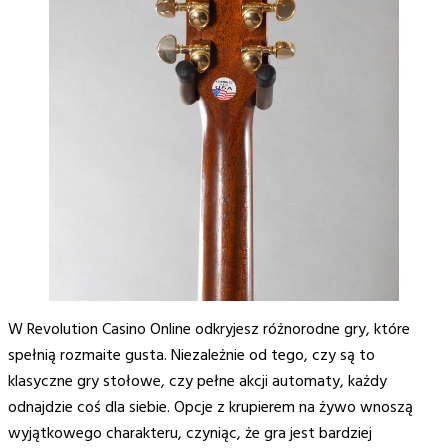
W Revolution Casino Online odkryjesz różnorodne gry, które
spełnią rozmaite gusta. Niezależnie od tego, czy są to
klasyczne gry stołowe, czy pełne akcji automaty, każdy
odnajdzie coś dla siebie. Opcje z krupierem na żywo wnoszą
wyjątkowego charakteru, czyniąc, że gra jest bardziej