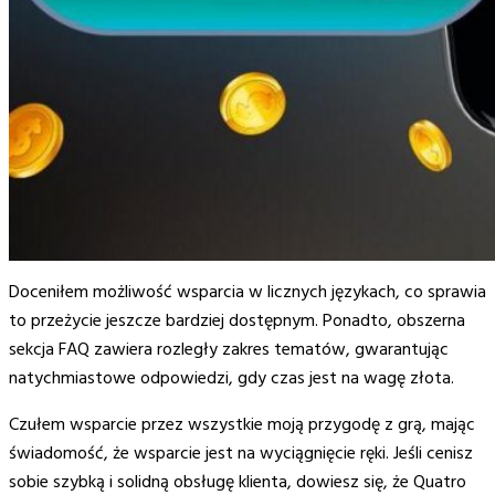
Doceniłem możliwość wsparcia w licznych językach, co sprawia
to przeżycie jeszcze bardziej dostępnym. Ponadto, obszerna
sekcja FAQ zawiera rozległy zakres tematów, gwarantując
natychmiastowe odpowiedzi, gdy czas jest na wagę złota.
Czułem wsparcie przez wszystkie moją przygodę z grą, mając
świadomość, że wsparcie jest na wyciągnięcie ręki. Jeśli cenisz
sobie szybką i solidną obsługę klienta, dowiesz się, że Quatro