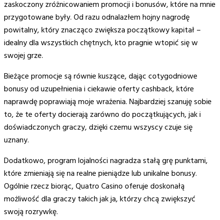
zaskoczony zróżnicowaniem promocji i bonusów, które na mnie
przygotowane były. Od razu odnalazłem hojny nagrodę
powitalny, który znacząco zwiększa początkowy kapitał –
idealny dla wszystkich chętnych, kto pragnie wtopić się w
swojej grze.
Bieżące promocje są równie kuszące, dając cotygodniowe
bonusy od uzupełnienia i ciekawie oferty cashback, które
naprawdę poprawiają moje wrażenia. Najbardziej szanuję sobie
to, że te oferty docierają zarówno do początkujących, jak i
doświadczonych graczy, dzięki czemu wszyscy czuje się
uznany.
Dodatkowo, program lojalności nagradza stałą grę punktami,
które zmieniają się na realne pieniądze lub unikalne bonusy.
Ogólnie rzecz biorąc, Quatro Casino oferuje doskonałą
możliwość dla graczy takich jak ja, którzy chcą zwiększyć
swoją rozrywkę.