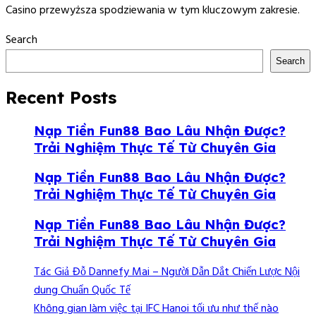
Casino przewyższa spodziewania w tym kluczowym zakresie.
Search
Search
Recent Posts
Nạp Tiền Fun88 Bao Lâu Nhận Được?
Trải Nghiệm Thực Tế Từ Chuyên Gia
Nạp Tiền Fun88 Bao Lâu Nhận Được?
Trải Nghiệm Thực Tế Từ Chuyên Gia
Nạp Tiền Fun88 Bao Lâu Nhận Được?
Trải Nghiệm Thực Tế Từ Chuyên Gia
Tác Giả Đỗ Dannefy Mai – Người Dẫn Dắt Chiến Lược Nội
dung Chuẩn Quốc Tế
Không gian làm việc tại IFC Hanoi tối ưu như thế nào