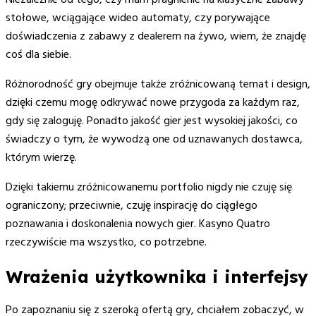
Niezależnie od tego, czy mam pragnienie na klasyczne zabawy
stołowe, wciągające wideo automaty, czy porywające
doświadczenia z zabawy z dealerem na żywo, wiem, że znajdę
coś dla siebie.
Różnorodność gry obejmuje także zróżnicowaną temat i design,
dzięki czemu mogę odkrywać nowe przygoda za każdym raz,
gdy się zaloguję. Ponadto jakość gier jest wysokiej jakości, co
świadczy o tym, że wywodzą one od uznawanych dostawca,
którym wierzę.
Dzięki takiemu zróżnicowanemu portfolio nigdy nie czuję się
ograniczony; przeciwnie, czuję inspirację do ciągłego
poznawania i doskonalenia nowych gier. Kasyno Quatro
rzeczywiście ma wszystko, co potrzebne.
Wrażenia użytkownika i interfejsy
Po zapoznaniu się z szeroką ofertą gry, chciałem zobaczyć, w