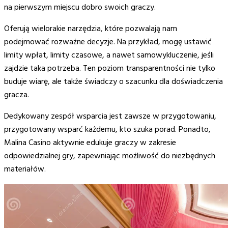
na pierwszym miejscu dobro swoich graczy.
Oferują wielorakie narzędzia, które pozwalają nam
podejmować rozważne decyzje. Na przykład, mogę ustawić
limity wpłat, limity czasowe, a nawet samowykluczenie, jeśli
zajdzie taka potrzeba. Ten poziom transparentności nie tylko
buduje wiarę, ale także świadczy o szacunku dla doświadczenia
gracza.
Dedykowany zespół wsparcia jest zawsze w przygotowaniu,
przygotowany wsparć każdemu, kto szuka porad. Ponadto,
Malina Casino aktywnie edukuje graczy w zakresie
odpowiedzialnej gry, zapewniając możliwość do niezbędnych
materiałów.