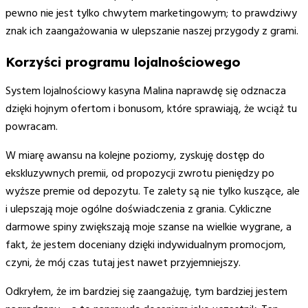
pewno nie jest tylko chwytem marketingowym; to prawdziwy
znak ich zaangażowania w ulepszanie naszej przygody z grami.
Korzyści programu lojalnościowego
System lojalnościowy kasyna Malina naprawdę się odznacza
dzięki hojnym ofertom i bonusom, które sprawiają, że wciąż tu
powracam.
W miarę awansu na kolejne poziomy, zyskuję dostęp do
ekskluzywnych premii, od propozycji zwrotu pieniędzy po
wyższe premie od depozytu. Te zalety są nie tylko kuszące, ale
i ulepszają moje ogólne doświadczenia z grania. Cykliczne
darmowe spiny zwiększają moje szanse na wielkie wygrane, a
fakt, że jestem doceniany dzięki indywidualnym promocjom,
czyni, że mój czas tutaj jest nawet przyjemniejszy.
Odkryłem, że im bardziej się zaangażuję, tym bardziej jestem