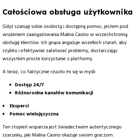
Całościowa obsługa użytkownika
Gdyż szanuję sobie osobistą i dostępną pomoc, jestem pod
wrażeniem zaangażowania Malina Casino w wszechstronną
obsługę klientów. Ich grupa angażuje wszelkich starań, aby
szybko i efektywnie załatwiać problemy, dostarczając
wszystkim proste korzystanie z platformy.
A teraz, co faktycznie rzuciło mi się w myśli:
Dostęp 24/7
Różnorodne kanałów komunikacji
Eksperci
Pomoc wielojęzyczna
Ten stopień wsparcia jest świadectwem autentycznego
szacunku, jaki Malina Casino okazuje swoim graczom.