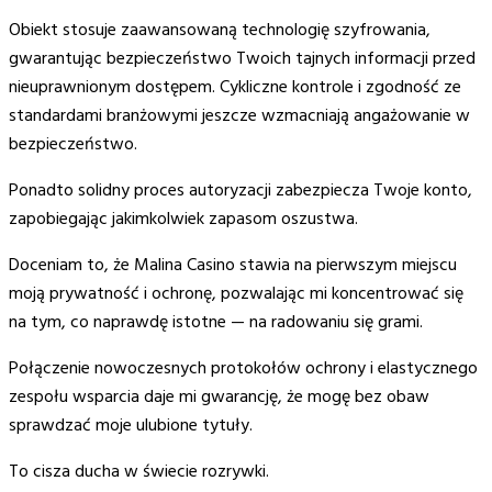
Obiekt stosuje zaawansowaną technologię szyfrowania,
gwarantując bezpieczeństwo Twoich tajnych informacji przed
nieuprawnionym dostępem. Cykliczne kontrole i zgodność ze
standardami branżowymi jeszcze wzmacniają angażowanie w
bezpieczeństwo.
Ponadto solidny proces autoryzacji zabezpiecza Twoje konto,
zapobiegając jakimkolwiek zapasom oszustwa.
Doceniam to, że Malina Casino stawia na pierwszym miejscu
moją prywatność i ochronę, pozwalając mi koncentrować się
na tym, co naprawdę istotne — na radowaniu się grami.
Połączenie nowoczesnych protokołów ochrony i elastycznego
zespołu wsparcia daje mi gwarancję, że mogę bez obaw
sprawdzać moje ulubione tytuły.
To cisza ducha w świecie rozrywki.