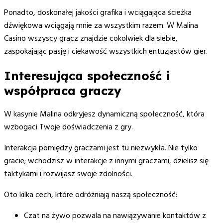
Ponadto, doskonałej jakości grafika i wciągająca ścieżka
dźwiękowa wciągają mnie za wszystkim razem. W Malina
Casino wszyscy gracz znajdzie cokolwiek dla siebie,
zaspokajając pasję i ciekawość wszystkich entuzjastów gier.
Interesująca społeczność i
współpraca graczy
W kasynie Malina odkryjesz dynamiczną społeczność, która
wzbogaci Twoje doświadczenia z gry.
Interakcja pomiędzy graczami jest tu niezwykła. Nie tylko
gracie; wchodzisz w interakcje z innymi graczami, dzielisz się
taktykami i rozwijasz swoje zdolności.
Oto kilka cech, które odróżniają naszą społeczność:
Czat na żywo pozwala na nawiązywanie kontaktów z