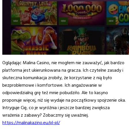
Oglądając Malina Casino, nie mogłem nie zauważyć, jak bardzo
platforma jest ukierunkowana na gracza. Ich czytelne zasady i
skuteczna komunikacja zrobiły, że korzystanie z nią było
bezproblemowe i komfortowe. Ich angażowanie w
odpowiedzialną grę też mnie pobudziło. Ale to kasyno
proponuje więcej, niż się wydaje na początkowy spojrzenie oka.
Intryguje Cię, co je wyróżnia i jeszcze bardziej zwiększa
wrażenia z zabawy? Zobaczmy się uważniej.
https://malinakazino.eu/pl-pl/